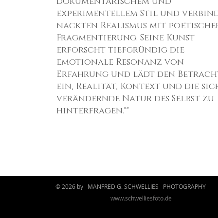
dokumentarischem und
experimentellem Stil und verbin
nackten Realismus mit poetische
Fragmentierung. Seine Kunst
erforscht tiefgründig die
emotionale Resonanz von
Erfahrung und lädt den Betrach
ein, Realität, Kontext und die sic
verändernde Natur des Selbst zu
hinterfragen.""
© 2026 by MANFRED G. SCHWELLIES PHOTOGRAPHY
www.schwelliesfoto.de