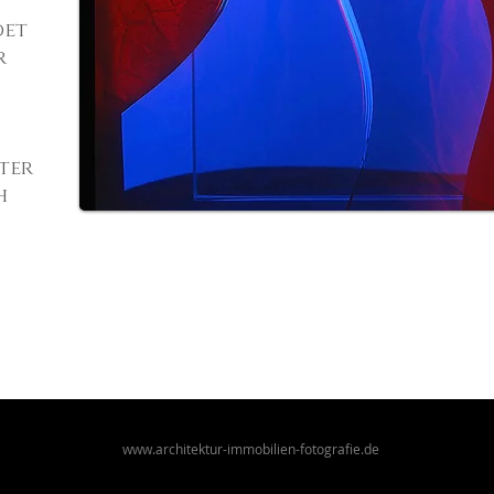
det
r
ter
h
www.architektur-immobilien-fotografie.de