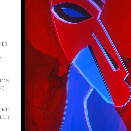
der
d
tion
ge
e
und
sich