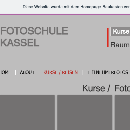
Diese Website wurde mit dem Homepage-Baukasten vo
FOTOSCHULE
Kurse
KASSEL
Raum f
HOME
ABOUT
KURSE / REISEN
TEILNEHMERFOTOS
Kurse / Fot
K1 - Anfänger
K2 - Porträt
K3 - 
Einführung
Porträt
Bildge
in
-
und
die
und
Lichtf
digitale
Personenfotografie